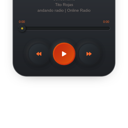
Tito Rojas
andando radio | Online Radio
0:00
0:00